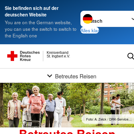
Sie befinden sich auf der
Sprache wechseln zu
deutschen Website
You are on the German website,
you can use the switch to switch to
Alles klar
the English one
Kreisverband
St. Ingbert e.V.
Betreutes Reisen
Foto: A. Zelck / DRK-Service…
Betreutes Reisen