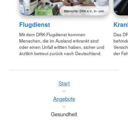
Bildrechte: DRK e.V., In- und…
Flugdienst
Kran
Mit dem DRK-Flugdienst kommen
Das DRK
Menschen, die im Ausland erkrankt sind
behind
oder einen Unfall erlitten haben, sicher und
Versic
ärztlich betreut zurück nach Deutschland.
der Fah
Start
Angebote
Gesundheit