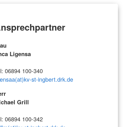
nsprechpartner
rau
nca Ligensa
l: 06894 100-340
gensaa(at)kv-st-ingbert.drk.de
err
chael Grill
l: 06894 100-342