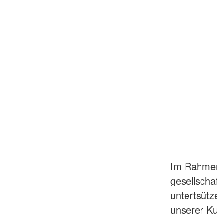
Im Rahmen 
gesellscha
untertsütz
unserer Ku