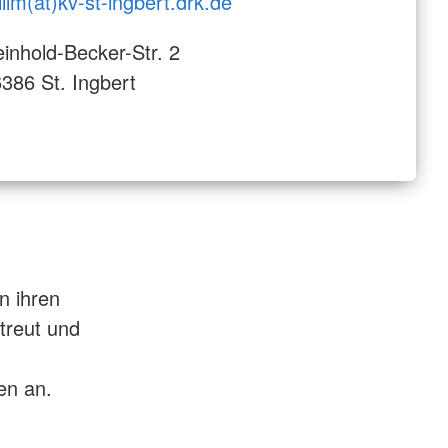
illm(at)kv-st-ingbert.drk.de
inhold-Becker-Str. 2
386 St. Ingbert
n ihren
treut und
en an.