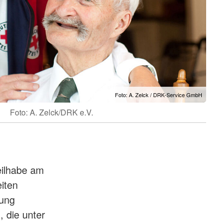
Foto: A. Zelck / DRK-Service GmbH
Foto: A. Zelck/DRK e.V.
eilhabe am
eiten
uung
 die unter