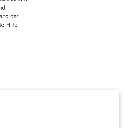
nd
rend der
e-Hilfe-