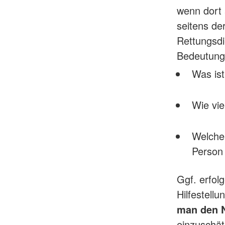
wenn dort 
seitens de
Rettungsdi
Bedeutung,
Was is
Wie vie
Welche 
Person
Ggf. erfol
Hilfestell
man den N
einzuschät