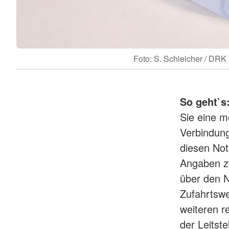
Foto: S. Schleicher / DRK
So geht`s
Sie eine m
Verbindung
diesen Notf
Angaben z
über den N
Zufahrtsw
weiteren r
der Leitste