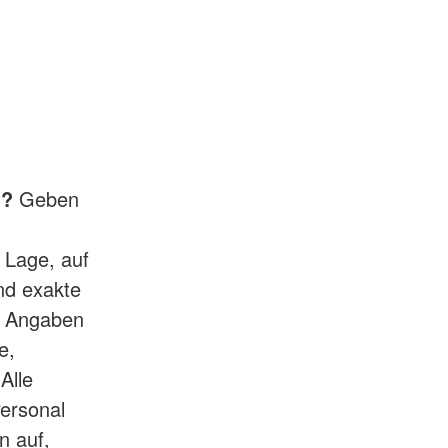
h?
Geben
 Lage, auf
ind exakte
e Angaben
e,
Alle
ersonal
n auf,