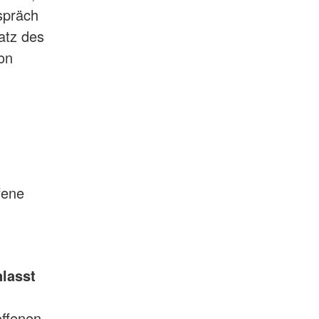
spräch
atz des
on
fene
lasst
offenen