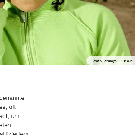
Foto: M. Andreya / DRK e.V.
ogenannte
es, oft
ragt, um
neten
lifiziertem