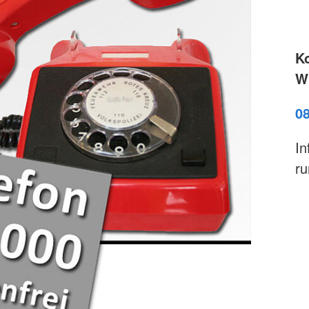
K
Wi
0
In
ru