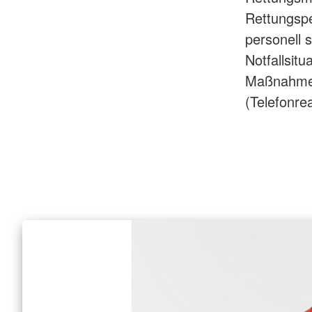
Rettungspe
personell 
Notfallsitu
Maßnahmen 
(Telefonre