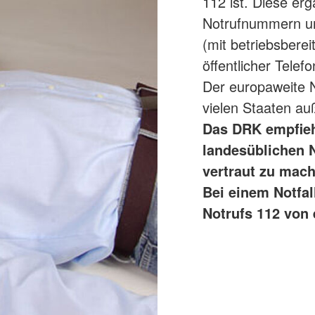
112 ist. Diese er
Notrufnummern un
(mit betriebsberei
öffentlicher Telef
Der europaweite N
vielen Staaten a
Das DRK empfiehl
landesüblichen 
vertraut zu mach
Bei einem Notfal
Notrufs 112 von