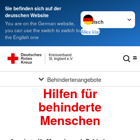
Sie befinden sich auf der
Sprache wechseln zu
deutschen Website
You are on the German website,
you can use the switch to switch to
Alles klar
the English one
Kreisverband
St. Ingbert e.V.
Behindertenangebote
Hilfen für
behinderte
Menschen