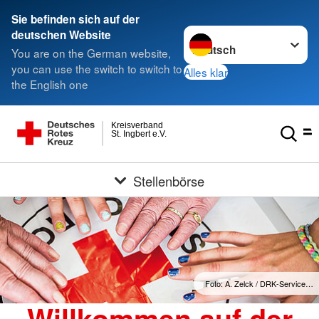
Sie befinden sich auf der
Sprache wechseln zu
deutschen Website
You are on the German website,
you can use the switch to switch to
Alles klar
the English one
Kreisverband
St. Ingbert e.V.
Stellenbörse
Foto: A. Zelck / DRK-Service…
Willkommen auf der