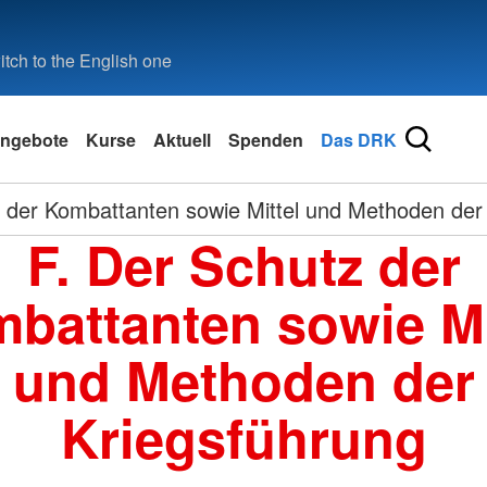
tch to the English one
ngebote
Kurse
Aktuell
Spenden
Das DRK
 der Kombattanten sowie Mittel und Methoden der
F. Der Schutz der
battanten sowie Mi
und Methoden der
Kriegsführung