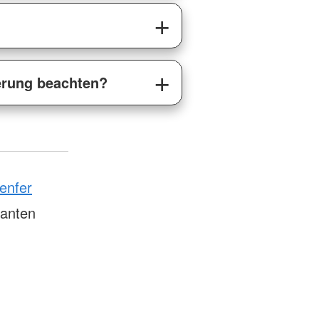
erung beachten?
enfer
tanten