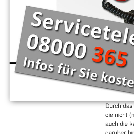
Durch das 
die nicht 
auch die k
darüber hi