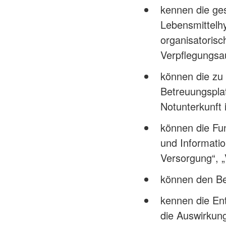
kennen die ges
Lebensmittelh
organisatorisc
Verpflegungs
können die zu 
Betreuungsplat
Notunterkunft 
können die Fun
und Informatio
Versorgung“, „
können den Beg
kennen die En
die Auswirkun