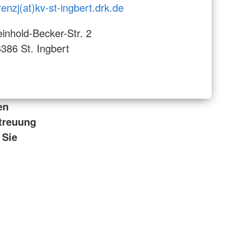
renzj(at)kv-st-ingbert.drk.de
inhold-Becker-Str. 2
386 St. Ingbert
en
treuung
 Sie