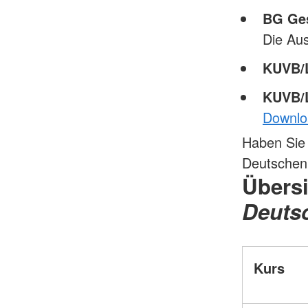
BG Ges
Die Au
KUVB
KUVB/
Downlo
Haben Sie 
Deutschen 
Übers
Deuts
Kurs