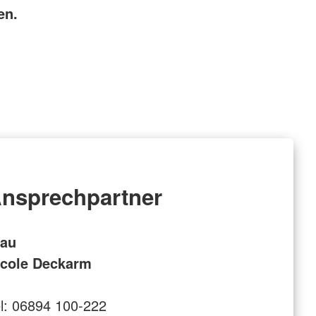
en.
nsprechpartner
rau
icole Deckarm
l: 06894 100-222