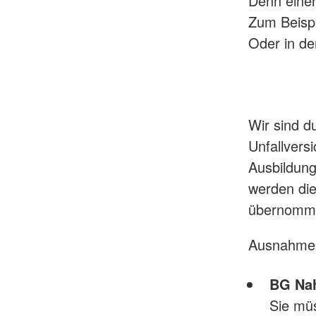
Denn einen
Zum Beispi
Oder in der
Wir sind d
Unfallvers
Ausbildunge
werden die
übernomm
Ausnahme
BG Nah
Sie mü