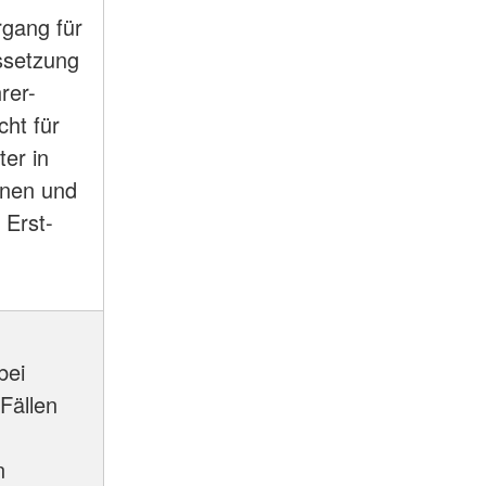
gang für
ssetzung
rer-
cht für
er in
inen und
 Erst-
bei
Fällen
-
n