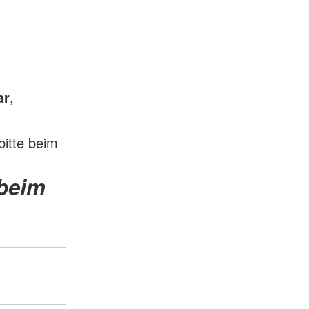
ar
,
itte beim
 beim