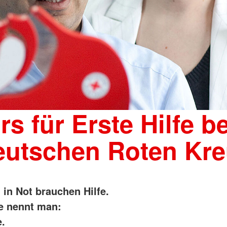
rs für Erste Hilfe b
eutschen Roten Kre
in Not brauchen Hilfe.
fe nennt man:
e.