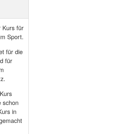
 Kurs für
 im Sport.
t für die
d für
am
tz.
 Kurs
e schon
urs in
e gemacht