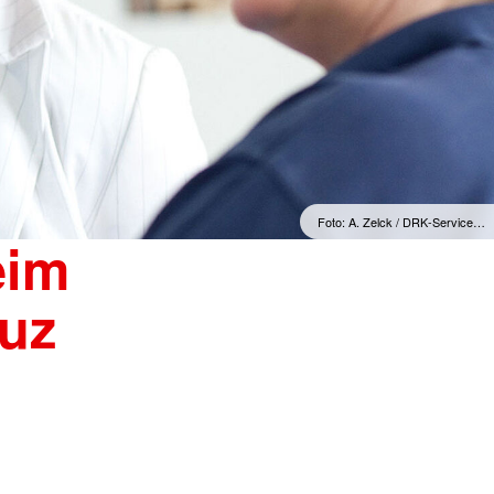
Foto: A. Zelck / DRK-Service…
eim
uz