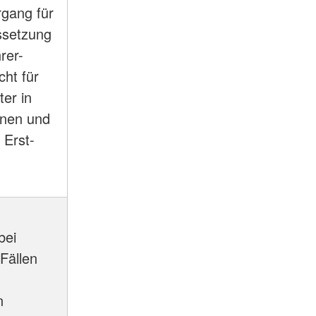
gang für
ssetzung
rer-
cht für
er in
inen und
 Erst-
bei
Fällen
-
n