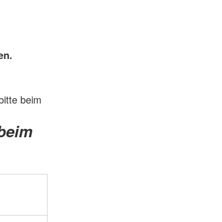
en.
itte beim
 beim