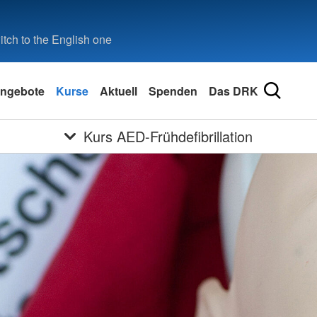
tch to the English one
ngebote
Kurse
Aktuell
Spenden
Das DRK
Kurs AED-Frühdefibrillation