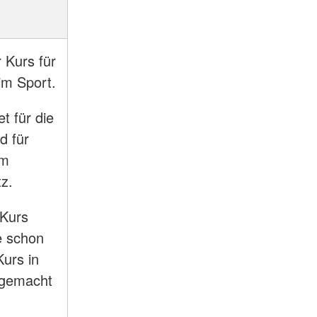
 Kurs für
 im Sport.
t für die
d für
am
tz.
 Kurs
e schon
urs in
e gemacht