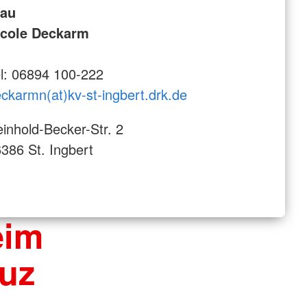
rau
icole Deckarm
l: 06894 100-222
ckarmn(at)kv-st-ingbert.drk.de
inhold-Becker-Str. 2
386 St. Ingbert
eim
uz