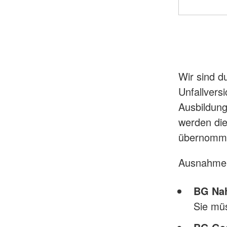
Wir sind d
Unfallvers
Ausbildunge
werden die
übernomm
Ausnahme
BG Nah
Sie mü