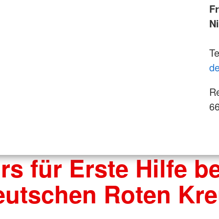
F
N
Te
de
Re
66
rs für Erste Hilfe b
eutschen Roten Kre