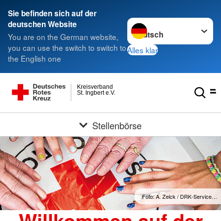
Sie befinden sich auf der
Sprache wechseln zu
deutschen Website
You are on the German website,
you can use the switch to switch to
Alles klar
the English one
Kreisverband
St. Ingbert e.V.
Stellenbörse
Foto: A. Zelck / DRK-Service…
Willkommen auf der