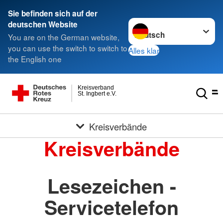
Sie befinden sich auf der
Sprache wechseln zu
deutschen Website
You are on the German website,
you can use the switch to switch to
Alles klar
the English one
Kreisverband
St. Ingbert e.V.
Kreisverbände
Kreisverbände
Lesezeichen -
Servicetelefon