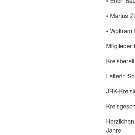
• Erich Be
• Marius 
• Wolfram
Mitglieder
Kreisberei
Leiterin So
JRK-Kreisl
Kreisgesch
Herzlichen
Jahre!