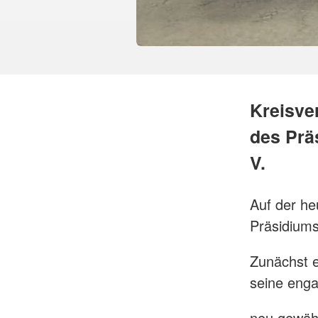
Kreisve
des Prä
V.
Auf der he
Präsidiums
Zunächst e
seine enga
neu gewähl