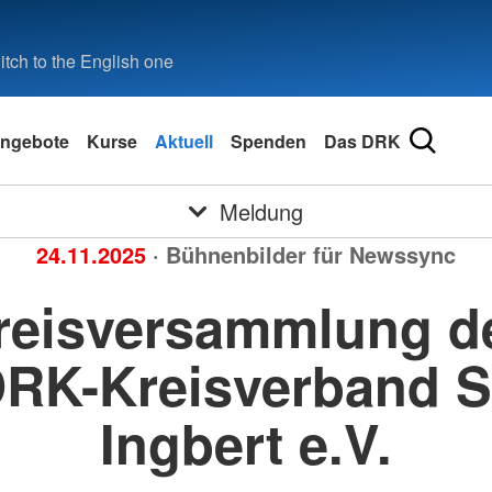
tch to the English one
ngebote
Kurse
Aktuell
Spenden
Das DRK
Meldung
24.11.2025
· Bühnenbilder für Newssync
reisversammlung d
RK-Kreisverband S
Ingbert e.V.