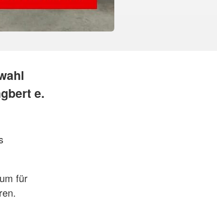
wahl
gbert e.
s
ium für
hren.