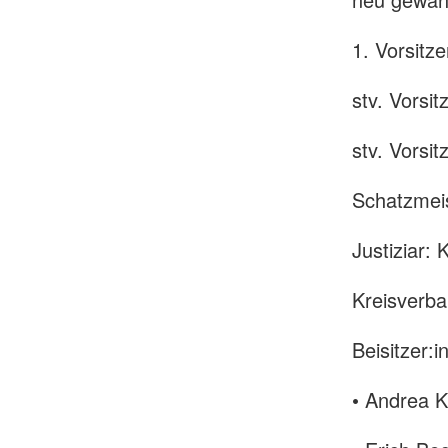
1. Vorsitz
stv. Vorsi
stv. Vorsi
Schatzmeis
Justiziar: 
Kreisverba
Beisitzer:i
• Andrea 