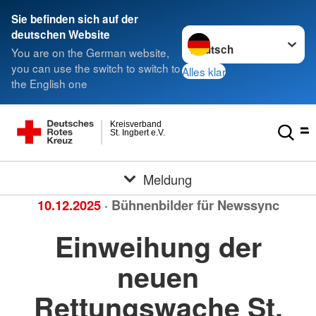
Sie befinden sich auf der
Sprache wechseln zu
deutschen Website
You are on the German website,
you can use the switch to switch to
Alles klar
the English one
Kreisverband
St. Ingbert e.V.
Meldung
10.12.2025
· Bühnenbilder für Newssync
Einweihung der
neuen
Rettungswache St.