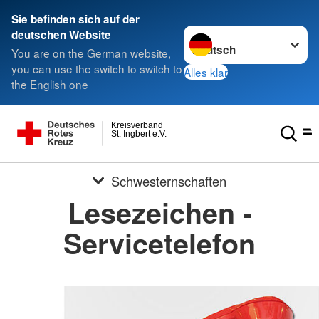
Sie befinden sich auf der
Sprache wechseln zu
deutschen Website
You are on the German website,
you can use the switch to switch to
Alles klar
the English one
Kreisverband
St. Ingbert e.V.
Schwesternschaften
Lesezeichen -
Servicetelefon