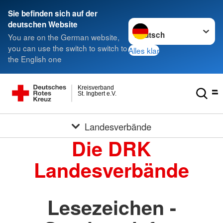
Sie befinden sich auf der
Sprache wechseln zu
deutschen Website
You are on the German website,
you can use the switch to switch to
Alles klar
the English one
Kreisverband
St. Ingbert e.V.
Landesverbände
Die DRK
Landesverbände
Lesezeichen -