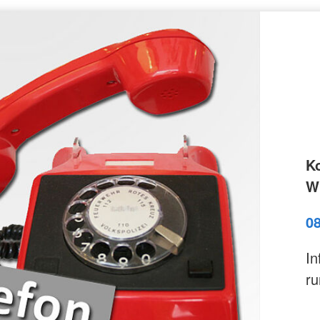
K
Wi
0
In
ru