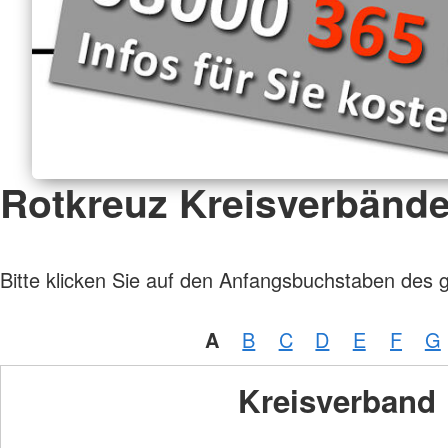
Rotkreuz Kreisverbänd
Bitte klicken Sie auf den Anfangsbuchstaben des 
A
B
C
D
E
F
G
Kreisverband