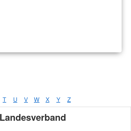
T
U
V
W
X
Y
Z
Landesverband