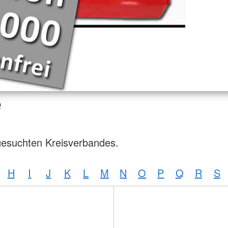
e
gesuchten Kreisverbandes.
H
I
J
K
L
M
N
O
P
Q
R
S