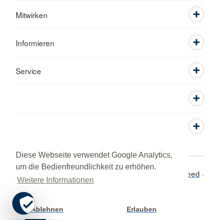
Mitwirken
Informieren
Service
Diese Webseite verwendet Google Analytics,
um die Bedienfreundlichkeit zu erhöhen.
Adressen
Kontakt
Sitemap
Impressum
RSS-Feed
Weitere Informationen
DRK intern
Datenschutz
Gewaltschutz
MPG &
Hinweisgeberschutzgesetz
© 2026 Kreisverband St. Ingbert e.V.
Ablehnen
Erlauben
Cookie