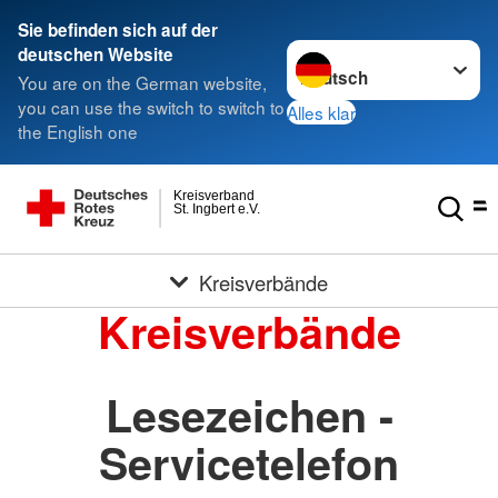
Sie befinden sich auf der
Sprache wechseln zu
deutschen Website
You are on the German website,
you can use the switch to switch to
Alles klar
the English one
Kreisverband
St. Ingbert e.V.
Kreisverbände
Kreisverbände
Lesezeichen -
Servicetelefon