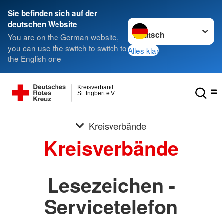
Sie befinden sich auf der
Sprache wechseln zu
deutschen Website
You are on the German website,
you can use the switch to switch to
Alles klar
the English one
Kreisverband
St. Ingbert e.V.
Kreisverbände
Kreisverbände
Lesezeichen -
Servicetelefon