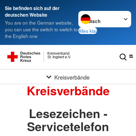
Sie befinden sich auf der
Sprache wechseln zu
deutschen Website
You are on the German website,
you can use the switch to switch to
Alles klar
the English one
Kreisverband
St. Ingbert e.V.
Kreisverbände
Kreisverbände
Lesezeichen -
Servicetelefon