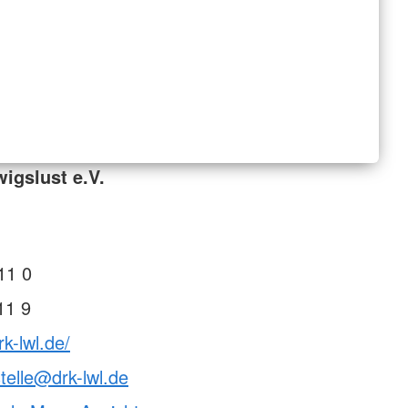
igslust e.V.
11 0
11 9
k-lwl.de/
telle@drk-lwl.de