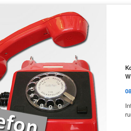
K
Wi
0
In
ru