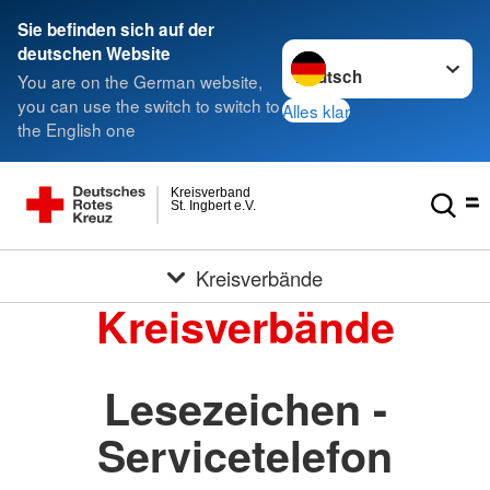
Sie befinden sich auf der
Sprache wechseln zu
deutschen Website
You are on the German website,
you can use the switch to switch to
Alles klar
the English one
Kreisverband
St. Ingbert e.V.
Kreisverbände
Kreisverbände
Lesezeichen -
Servicetelefon