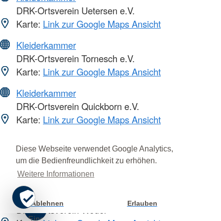
DRK-Ortsverein Uetersen e.V.
Karte:
Link zur Google Maps Ansicht
Kleiderkammer
DRK-Ortsverein Tornesch e.V.
Karte:
Link zur Google Maps Ansicht
Kleiderkammer
DRK-Ortsverein Quickborn e.V.
Karte:
Link zur Google Maps Ansicht
Kleiderkammer
Diese Webseite verwendet Google Analytics,
DRK-Ortsverein Prisdorf
um die Bedienfreundlichkeit zu erhöhen.
Karte:
Link zur Google Maps Ansicht
Weitere Informationen
Kleiderkammer
Ablehnen
Erlauben
Cookie
DRK-Ortsverein Wedel
Einstellung