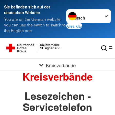
Sie befinden sich auf der
Sprache wechseln zu
deutschen Website
You are on the German website,
you can use the switch to switch to
Alles klar
the English one
Kreisverband
St. Ingbert e.V.
Kreisverbände
Kreisverbände
Lesezeichen -
Servicetelefon