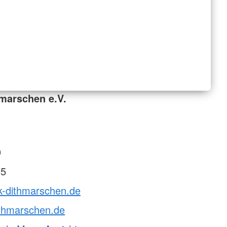
marschen e.V.
0
55
k-dithmarschen.de
ithmarschen.de