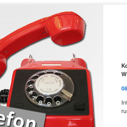
K
Wi
0
In
ru