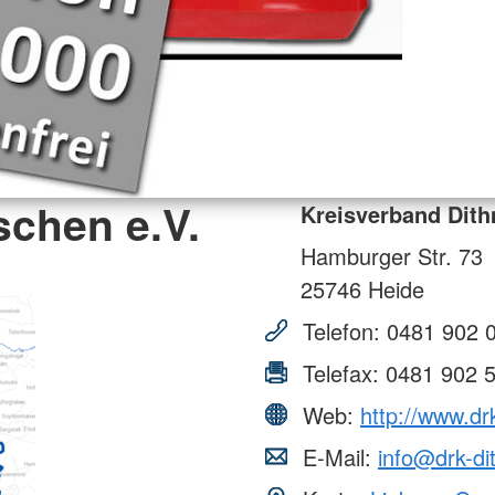
schen e.V.
Kreisverband Dith
Hamburger Str. 73
25746
Heide
Telefon:
0481 902 
Telefax:
0481 902 
Web:
http://www.dr
E-Mail:
info@drk-d