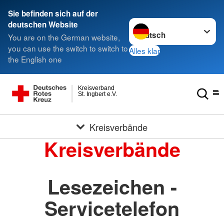
Sie befinden sich auf der
Sprache wechseln zu
deutschen Website
You are on the German website,
you can use the switch to switch to
Alles klar
the English one
Kreisverband
St. Ingbert e.V.
Kreisverbände
Kreisverbände
Lesezeichen -
Servicetelefon