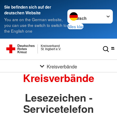
Sie befinden sich auf der
Sprache wechseln zu
deutschen Website
You are on the German website,
you can use the switch to switch to
Alles klar
the English one
Kreisverband
St. Ingbert e.V.
Kreisverbände
Kreisverbände
Lesezeichen -
Servicetelefon