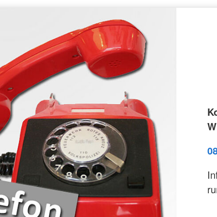
K
Wi
0
In
ru