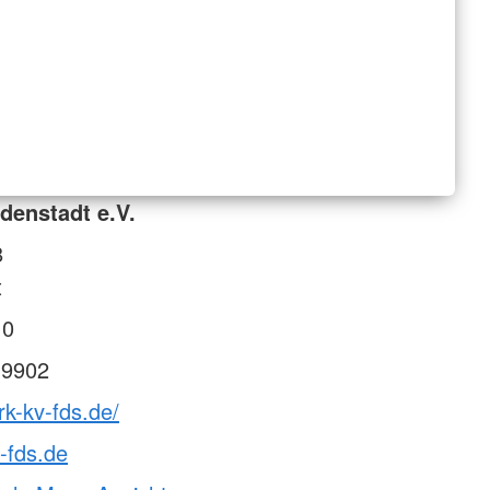
denstadt e.V.
8
t
 0
 9902
rk-kv-fds.de/
-fds.de