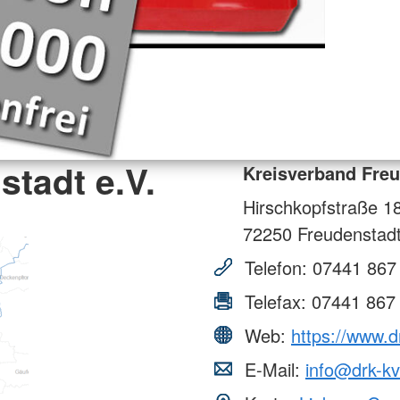
tadt e.V.
Kreisverband Freu
Hirschkopfstraße 1
72250
Freudenstad
Telefon:
07441 867
Telefax:
07441 867
Web:
https://www.d
E-Mail:
info@drk-kv