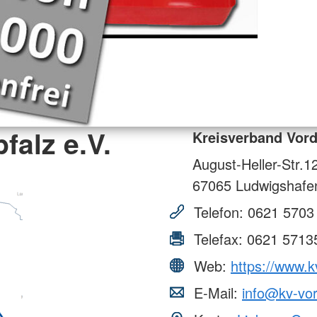
falz e.V.
Kreisverband Vorde
August-Heller-Str.1
67065
Ludwigshafe
Telefon:
0621 5703
Telefax:
0621 5713
Web:
https://www.k
E-Mail:
info@kv-vor