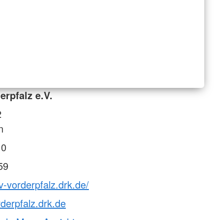
rpfalz e.V.
2
n
 0
59
v-vorderpfalz.drk.de/
derpfalz.drk.de