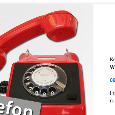
K
Wi
0
In
ru