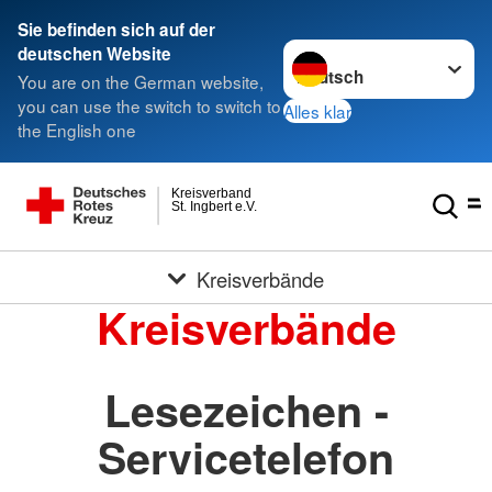
Sie befinden sich auf der
Sprache wechseln zu
deutschen Website
You are on the German website,
you can use the switch to switch to
Alles klar
the English one
Kreisverband
St. Ingbert e.V.
Kreisverbände
Kreisverbände
Lesezeichen -
Servicetelefon